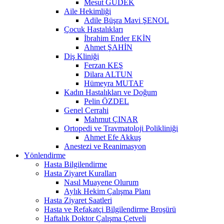
Mesut GÜDEK
Aile Hekimliği
Adile Büşra Mavi ŞENOL
Çocuk Hastalıkları
İbrahim Ender EKİN
Ahmet ŞAHİN
Diş Kliniği
Ferzan KEŞ
Dilara ALTUN
Hümeyra MUTAF
Kadın Hastalıkları ve Doğum
Pelin ÖZDEL
Genel Cerrahi
Mahmut ÇINAR
Ortopedi ve Travmatoloji Polikliniği
Ahmet Efe Akkuş
Anestezi ve Reanimasyon
Yönlendirme
Hasta Bilgilendirme
Hasta Ziyaret Kuralları
Nasıl Muayene Olurum
Aylık Hekim Çalışma Planı
Hasta Ziyaret Saatleri
Hasta ve Refakatçi Bilgilendirme Broşürü
Haftalık Doktor Çalışma Çetveli