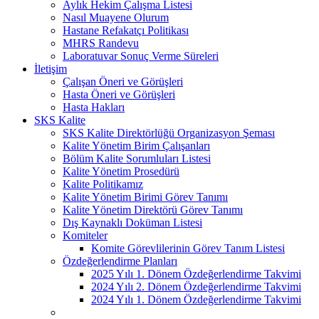
Aylık Hekim Çalışma Listesi
Nasıl Muayene Olurum
Hastane Refakatçı Politikası
MHRS Randevu
Laboratuvar Sonuç Verme Süreleri
İletişim
Çalışan Öneri ve Görüşleri
Hasta Öneri ve Görüşleri
Hasta Hakları
SKS Kalite
SKS Kalite Direktörlüğü Organizasyon Şeması
Kalite Yönetim Birim Çalışanları
Bölüm Kalite Sorumluları Listesi
Kalite Yönetim Prosedürü
Kalite Politikamız
Kalite Yönetim Birimi Görev Tanımı
Kalite Yönetim Direktörü Görev Tanımı
Dış Kaynaklı Doküman Listesi
Komiteler
Komite Görevlilerinin Görev Tanım Listesi
Özdeğerlendirme Planları
2025 Yılı 1. Dönem Özdeğerlendirme Takvimi
2024 Yılı 2. Dönem Özdeğerlendirme Takvimi
2024 Yılı 1. Dönem Özdeğerlendirme Takvimi