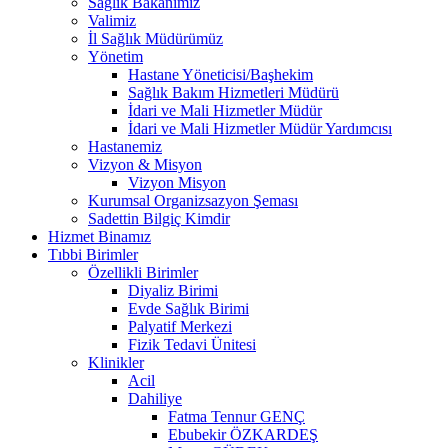
Sağlık Bakanımız
Valimiz
İl Sağlık Müdürümüz
Yönetim
Hastane Yöneticisi/Başhekim
Sağlık Bakım Hizmetleri Müdürü
İdari ve Mali Hizmetler Müdür
İdari ve Mali Hizmetler Müdür Yardımcısı
Hastanemiz
Vizyon & Misyon
Vizyon Misyon
Kurumsal Organizsazyon Şeması
Sadettin Bilgiç Kimdir
Hizmet Binamız
Tıbbi Birimler
Özellikli Birimler
Diyaliz Birimi
Evde Sağlık Birimi
Palyatif Merkezi
Fizik Tedavi Ünitesi
Klinikler
Acil
Dahiliye
Fatma Tennur GENÇ
Ebubekir ÖZKARDEŞ