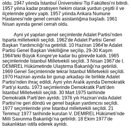
oldu. 1947 yılında İstanbul Üniversitesi Tip Fakültesi'ni bitirdi.
1957 yılına kadar pratisyen hekim olarak yurdun çeşitli il ve
ilçelerinde görev yaptı. 1957 yılında Ankara Numune
Hastanesi'nde genel cerrahi asistanlığına başladı. 1961
Nisan ayında genel cerrah oldu.
Ayni yıl yapılan genel seçimlerde Adalet Partisi'nden
Isparta milletvekili seçildi. 1962'de Adalet Partisi Genel
Başkan Yardımcılığı’na getirildi. 10 Haziran 1964'te Adalet
Partisi Genel Başkan Vekilliğine seçilip, 29-30 Kaşım
1964'teki Büyük Kongre'ye kadar bu görevde kaldı. 1965
seçimlerinde İstanbul Milletvekili seçildi. 3 Nisan 1967'de I.
DEMIREL Hükümetinde Ulaştırma Bakanlığı’na getirildi.
1969 Genel Seçimlerinde tekrar İstanbul Milletvekili seçildi.
1970 Haziran ayında bir gurup arkadaşı ile birlikte Adalet
Partisi'nden ihraç edildi. Ayni yılın Aralık ayında Demokratik
Parti'yi kurdu. 1973 seçimlerinde Demokratik Parti'den
İstanbul Milletvekili seçildi. 30 Mart 1975 tarihinde
Demokratik Parti'den ayrıldı. 1976 yılı Haziran’ında Adalet
Partisi'ne geri döndü ve genel başkan yardımcısı seçildi.
1977 seçimlerinde yine İstanbul milletvekili seçildi. 21
Temmuz 1977 tarihinde kurulan V. DEMIREL Hükümeti'nde
Milli Savunma Bakanlığı’na getirildi. 18 Ekim 1977'de
bakanlıktan istifa ederek ayrıldı.