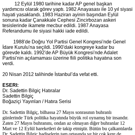
12 Eylül 1980 tarihine kadar AP genel başkan
yardımcısı olarak görev yaptı. 1982 Anayasası ile 10 yıl siyasi
hayati yasaklandı. 1983 Haziran ayinin başından Eylül
sonuna kadar Çanakkale Cephesi Zincirbozan askeri
tesislerinde ikamete mecbur edildi. 1987 Anayasa
Referandumu ile siyasi hakki iade edildi.
1988'de Doğru Yol Partisi Genel Kongresi'nde Genel
İdare Kurulu'na seçildi. 1990'daki kongreye kadar bu
görevde kaldı. 1992'de AP Büyük Kongresi'nde Adalet
Partisi'nin açılamaması üzerine fiili politika hayatına son
verdi.
20 Nisan 2012 talihinde İstanbul’da vefat etti.
ESERI:
Dr. Sadettin Bilgiç Hatıralar
Sadettin Bilgiç
Boğaziçi Yayınları / Hatıra Serisi
Dr. Sadettin Bilgiç, bilhassa 27 Mayıs sonrasının buhranlı
günlerinde Türk politika hayatında büyük rol oynamış bir insandır.
Zaten 27 Mayıs buhranını, ondan az olmayan diğer buhranlar 12
Mart ve 12 Eylül hareketleri de takip etmiştir. Bütün bu çalkantılarda
Dr. Sadettin Bilgiç hadiselerin tam ortasında ve bir çok kere de