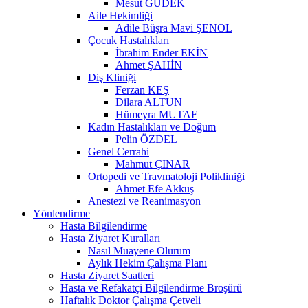
Mesut GÜDEK
Aile Hekimliği
Adile Büşra Mavi ŞENOL
Çocuk Hastalıkları
İbrahim Ender EKİN
Ahmet ŞAHİN
Diş Kliniği
Ferzan KEŞ
Dilara ALTUN
Hümeyra MUTAF
Kadın Hastalıkları ve Doğum
Pelin ÖZDEL
Genel Cerrahi
Mahmut ÇINAR
Ortopedi ve Travmatoloji Polikliniği
Ahmet Efe Akkuş
Anestezi ve Reanimasyon
Yönlendirme
Hasta Bilgilendirme
Hasta Ziyaret Kuralları
Nasıl Muayene Olurum
Aylık Hekim Çalışma Planı
Hasta Ziyaret Saatleri
Hasta ve Refakatçi Bilgilendirme Broşürü
Haftalık Doktor Çalışma Çetveli