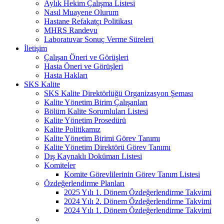
Aylık Hekim Çalışma Listesi
Nasıl Muayene Olurum
Hastane Refakatçı Politikası
MHRS Randevu
Laboratuvar Sonuç Verme Süreleri
İletişim
Çalışan Öneri ve Görüşleri
Hasta Öneri ve Görüşleri
Hasta Hakları
SKS Kalite
SKS Kalite Direktörlüğü Organizasyon Şeması
Kalite Yönetim Birim Çalışanları
Bölüm Kalite Sorumluları Listesi
Kalite Yönetim Prosedürü
Kalite Politikamız
Kalite Yönetim Birimi Görev Tanımı
Kalite Yönetim Direktörü Görev Tanımı
Dış Kaynaklı Doküman Listesi
Komiteler
Komite Görevlilerinin Görev Tanım Listesi
Özdeğerlendirme Planları
2025 Yılı 1. Dönem Özdeğerlendirme Takvimi
2024 Yılı 2. Dönem Özdeğerlendirme Takvimi
2024 Yılı 1. Dönem Özdeğerlendirme Takvimi