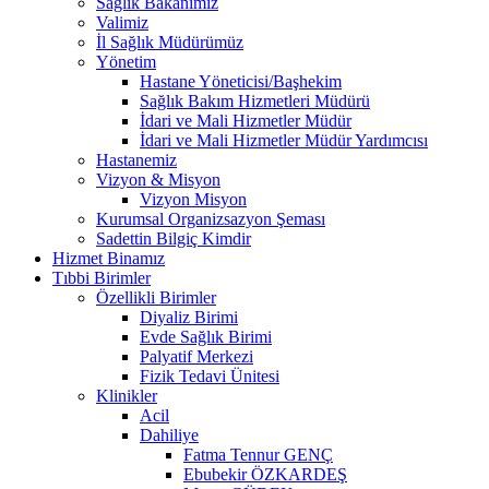
Sağlık Bakanımız
Valimiz
İl Sağlık Müdürümüz
Yönetim
Hastane Yöneticisi/Başhekim
Sağlık Bakım Hizmetleri Müdürü
İdari ve Mali Hizmetler Müdür
İdari ve Mali Hizmetler Müdür Yardımcısı
Hastanemiz
Vizyon & Misyon
Vizyon Misyon
Kurumsal Organizsazyon Şeması
Sadettin Bilgiç Kimdir
Hizmet Binamız
Tıbbi Birimler
Özellikli Birimler
Diyaliz Birimi
Evde Sağlık Birimi
Palyatif Merkezi
Fizik Tedavi Ünitesi
Klinikler
Acil
Dahiliye
Fatma Tennur GENÇ
Ebubekir ÖZKARDEŞ