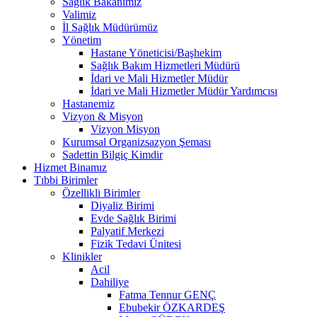
Sağlık Bakanımız
Valimiz
İl Sağlık Müdürümüz
Yönetim
Hastane Yöneticisi/Başhekim
Sağlık Bakım Hizmetleri Müdürü
İdari ve Mali Hizmetler Müdür
İdari ve Mali Hizmetler Müdür Yardımcısı
Hastanemiz
Vizyon & Misyon
Vizyon Misyon
Kurumsal Organizsazyon Şeması
Sadettin Bilgiç Kimdir
Hizmet Binamız
Tıbbi Birimler
Özellikli Birimler
Diyaliz Birimi
Evde Sağlık Birimi
Palyatif Merkezi
Fizik Tedavi Ünitesi
Klinikler
Acil
Dahiliye
Fatma Tennur GENÇ
Ebubekir ÖZKARDEŞ