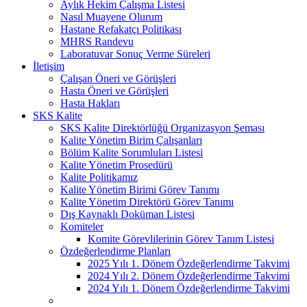
Aylık Hekim Çalışma Listesi
Nasıl Muayene Olurum
Hastane Refakatçı Politikası
MHRS Randevu
Laboratuvar Sonuç Verme Süreleri
İletişim
Çalışan Öneri ve Görüşleri
Hasta Öneri ve Görüşleri
Hasta Hakları
SKS Kalite
SKS Kalite Direktörlüğü Organizasyon Şeması
Kalite Yönetim Birim Çalışanları
Bölüm Kalite Sorumluları Listesi
Kalite Yönetim Prosedürü
Kalite Politikamız
Kalite Yönetim Birimi Görev Tanımı
Kalite Yönetim Direktörü Görev Tanımı
Dış Kaynaklı Doküman Listesi
Komiteler
Komite Görevlilerinin Görev Tanım Listesi
Özdeğerlendirme Planları
2025 Yılı 1. Dönem Özdeğerlendirme Takvimi
2024 Yılı 2. Dönem Özdeğerlendirme Takvimi
2024 Yılı 1. Dönem Özdeğerlendirme Takvimi