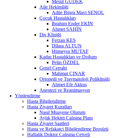
Mesut GÜDEK
Aile Hekimliği
Adile Büşra Mavi ŞENOL
Çocuk Hastalıkları
İbrahim Ender EKİN
Ahmet ŞAHİN
Diş Kliniği
Ferzan KEŞ
Dilara ALTUN
Hümeyra MUTAF
Kadın Hastalıkları ve Doğum
Pelin ÖZDEL
Genel Cerrahi
Mahmut ÇINAR
Ortopedi ve Travmatoloji Polikliniği
Ahmet Efe Akkuş
Anestezi ve Reanimasyon
Yönlendirme
Hasta Bilgilendirme
Hasta Ziyaret Kuralları
Nasıl Muayene Olurum
Aylık Hekim Çalışma Planı
Hasta Ziyaret Saatleri
Hasta ve Refakatçi Bilgilendirme Broşürü
Haftalık Doktor Çalışma Çetveli