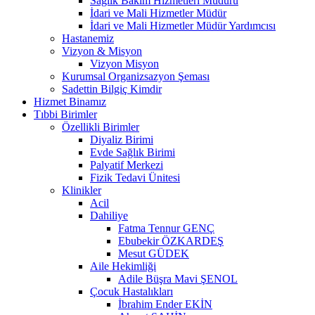
Sağlık Bakım Hizmetleri Müdürü
İdari ve Mali Hizmetler Müdür
İdari ve Mali Hizmetler Müdür Yardımcısı
Hastanemiz
Vizyon & Misyon
Vizyon Misyon
Kurumsal Organizsazyon Şeması
Sadettin Bilgiç Kimdir
Hizmet Binamız
Tıbbi Birimler
Özellikli Birimler
Diyaliz Birimi
Evde Sağlık Birimi
Palyatif Merkezi
Fizik Tedavi Ünitesi
Klinikler
Acil
Dahiliye
Fatma Tennur GENÇ
Ebubekir ÖZKARDEŞ
Mesut GÜDEK
Aile Hekimliği
Adile Büşra Mavi ŞENOL
Çocuk Hastalıkları
İbrahim Ender EKİN