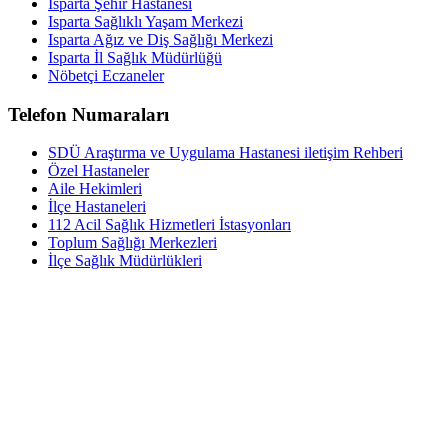
Isparta Şehir Hastanesi
Isparta Sağlıklı Yaşam Merkezi
Isparta Ağız ve Diş Sağlığı Merkezi
Isparta İl Sağlık Müdürlüğü
Nöbetçi Eczaneler
Telefon Numaraları
SDÜ Araştırma ve Uygulama Hastanesi iletişim Rehberi
Özel Hastaneler
Aile Hekimleri
İlçe Hastaneleri
112 Acil Sağlık Hizmetleri İstasyonları
Toplum Sağlığı Merkezleri
İlçe Sağlık Müdürlükleri