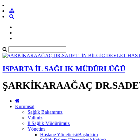
ISPARTA İL SAĞLIK MÜDÜRLÜĞÜ
ŞARKİKARAAĞAÇ DR.SADET
Kurumsal
Sağlık Bakanımız
Valimiz
İl Sağlık Müdürümüz
Yönetim
Hastane Yöneticisi/Başhekim