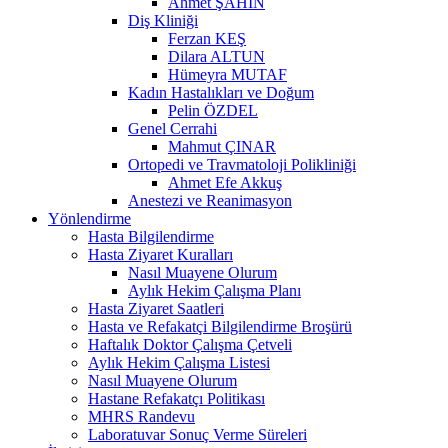
Ahmet ŞAHİN
Diş Kliniği
Ferzan KEŞ
Dilara ALTUN
Hümeyra MUTAF
Kadın Hastalıkları ve Doğum
Pelin ÖZDEL
Genel Cerrahi
Mahmut ÇINAR
Ortopedi ve Travmatoloji Polikliniği
Ahmet Efe Akkuş
Anestezi ve Reanimasyon
Yönlendirme
Hasta Bilgilendirme
Hasta Ziyaret Kuralları
Nasıl Muayene Olurum
Aylık Hekim Çalışma Planı
Hasta Ziyaret Saatleri
Hasta ve Refakatçi Bilgilendirme Broşürü
Haftalık Doktor Çalışma Çetveli
Aylık Hekim Çalışma Listesi
Nasıl Muayene Olurum
Hastane Refakatçı Politikası
MHRS Randevu
Laboratuvar Sonuç Verme Süreleri