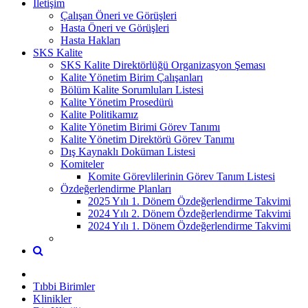
İletişim
Çalışan Öneri ve Görüşleri
Hasta Öneri ve Görüşleri
Hasta Hakları
SKS Kalite
SKS Kalite Direktörlüğü Organizasyon Şeması
Kalite Yönetim Birim Çalışanları
Bölüm Kalite Sorumluları Listesi
Kalite Yönetim Prosedürü
Kalite Politikamız
Kalite Yönetim Birimi Görev Tanımı
Kalite Yönetim Direktörü Görev Tanımı
Dış Kaynaklı Doküman Listesi
Komiteler
Komite Görevlilerinin Görev Tanım Listesi
Özdeğerlendirme Planları
2025 Yılı 1. Dönem Özdeğerlendirme Takvimi
2024 Yılı 2. Dönem Özdeğerlendirme Takvimi
2024 Yılı 1. Dönem Özdeğerlendirme Takvimi
Tıbbi Birimler
Klinikler