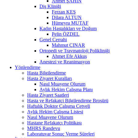
Ahmet ŞAHİN
Diş Kliniği
Ferzan KEŞ
Dilara ALTUN
Hümeyra MUTAF
Kadın Hastalıkları ve Doğum
Pelin ÖZDEL
Genel Cerrahi
Mahmut ÇINAR
Ortopedi ve Travmatoloji Polikliniği
Ahmet Efe Akkuş
Anestezi ve Reanimasyon
Yönlendirme
Hasta Bilgilendirme
Hasta Ziyaret Kuralları
Nasıl Muayene Olurum
Aylık Hekim Çalışma Planı
Hasta Ziyaret Saatleri
Hasta ve Refakatçi Bilgilendirme Broşürü
Haftalık Doktor Çalışma Çetveli
Aylık Hekim Çalışma Listesi
Nasıl Muayene Olurum
Hastane Refakatçı Politikası
MHRS Randevu
Laboratuvar Sonuç Verme Süreleri