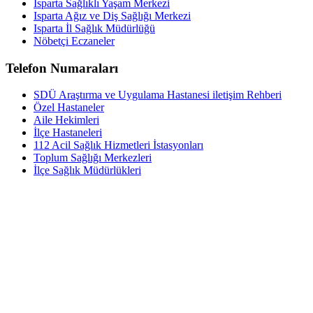
Isparta Sağlıklı Yaşam Merkezi
Isparta Ağız ve Diş Sağlığı Merkezi
Isparta İl Sağlık Müdürlüğü
Nöbetçi Eczaneler
Telefon Numaraları
SDÜ Araştırma ve Uygulama Hastanesi iletişim Rehberi
Özel Hastaneler
Aile Hekimleri
İlçe Hastaneleri
112 Acil Sağlık Hizmetleri İstasyonları
Toplum Sağlığı Merkezleri
İlçe Sağlık Müdürlükleri