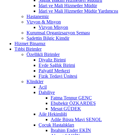
Sağlık Bakım Hizmetleri Müdürü
İdari ve Mali Hizmetler Müdür
İdari ve Mali Hizmetler Müdür Yardımcısı
Hastanemiz
Vizyon & Misyon
Vizyon Misyon
Kurumsal Organizsazyon Şeması
Sadettin Bilgiç Kimdir
Hizmet Binamız
Tıbbi Birimler
Özellikli Birimler
Diyaliz Birimi
Evde Sağlık Birimi
Palyatif Merkezi
Fizik Tedavi Ünitesi
Klinikler
Acil
Dahiliye
Fatma Tennur GENÇ
Ebubekir ÖZKARDEŞ
Mesut GÜDEK
Aile Hekimliği
Adile Büşra Mavi ŞENOL
Çocuk Hastalıkları
İbrahim Ender EKİN