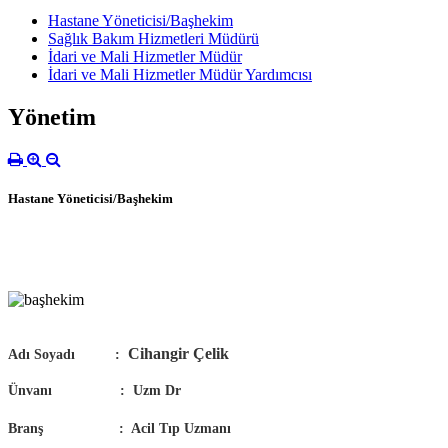
Hastane Yöneticisi/Başhekim
Sağlık Bakım Hizmetleri Müdürü
İdari ve Mali Hizmetler Müdür
İdari ve Mali Hizmetler Müdür Yardımcısı
Yönetim
Hastane Yöneticisi/Başhekim
Cihangir Çelik
Adı Soyadı :
Ünvanı : Uzm Dr
Branş : Acil Tıp Uzmanı