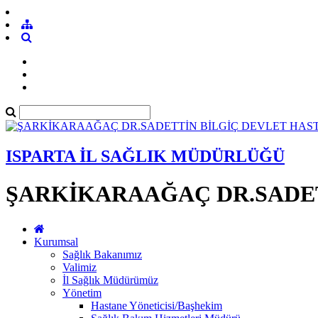
ISPARTA İL SAĞLIK MÜDÜRLÜĞÜ
ŞARKİKARAAĞAÇ DR.SADET
Kurumsal
Sağlık Bakanımız
Valimiz
İl Sağlık Müdürümüz
Yönetim
Hastane Yöneticisi/Başhekim