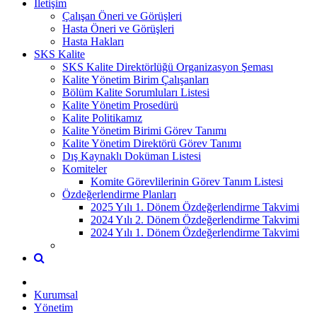
İletişim
Çalışan Öneri ve Görüşleri
Hasta Öneri ve Görüşleri
Hasta Hakları
SKS Kalite
SKS Kalite Direktörlüğü Organizasyon Şeması
Kalite Yönetim Birim Çalışanları
Bölüm Kalite Sorumluları Listesi
Kalite Yönetim Prosedürü
Kalite Politikamız
Kalite Yönetim Birimi Görev Tanımı
Kalite Yönetim Direktörü Görev Tanımı
Dış Kaynaklı Doküman Listesi
Komiteler
Komite Görevlilerinin Görev Tanım Listesi
Özdeğerlendirme Planları
2025 Yılı 1. Dönem Özdeğerlendirme Takvimi
2024 Yılı 2. Dönem Özdeğerlendirme Takvimi
2024 Yılı 1. Dönem Özdeğerlendirme Takvimi
Kurumsal
Yönetim