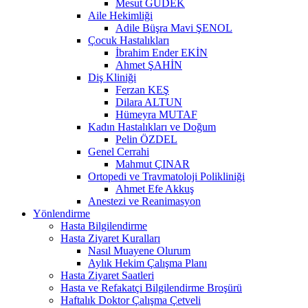
Mesut GÜDEK
Aile Hekimliği
Adile Büşra Mavi ŞENOL
Çocuk Hastalıkları
İbrahim Ender EKİN
Ahmet ŞAHİN
Diş Kliniği
Ferzan KEŞ
Dilara ALTUN
Hümeyra MUTAF
Kadın Hastalıkları ve Doğum
Pelin ÖZDEL
Genel Cerrahi
Mahmut ÇINAR
Ortopedi ve Travmatoloji Polikliniği
Ahmet Efe Akkuş
Anestezi ve Reanimasyon
Yönlendirme
Hasta Bilgilendirme
Hasta Ziyaret Kuralları
Nasıl Muayene Olurum
Aylık Hekim Çalışma Planı
Hasta Ziyaret Saatleri
Hasta ve Refakatçi Bilgilendirme Broşürü
Haftalık Doktor Çalışma Çetveli