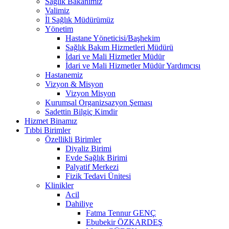
Sağlık Bakanımız
Valimiz
İl Sağlık Müdürümüz
Yönetim
Hastane Yöneticisi/Başhekim
Sağlık Bakım Hizmetleri Müdürü
İdari ve Mali Hizmetler Müdür
İdari ve Mali Hizmetler Müdür Yardımcısı
Hastanemiz
Vizyon & Misyon
Vizyon Misyon
Kurumsal Organizsazyon Şeması
Sadettin Bilgiç Kimdir
Hizmet Binamız
Tıbbi Birimler
Özellikli Birimler
Diyaliz Birimi
Evde Sağlık Birimi
Palyatif Merkezi
Fizik Tedavi Ünitesi
Klinikler
Acil
Dahiliye
Fatma Tennur GENÇ
Ebubekir ÖZKARDEŞ