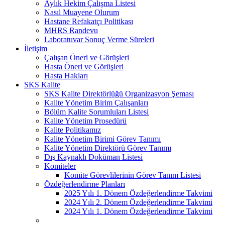
Aylık Hekim Çalışma Listesi
Nasıl Muayene Olurum
Hastane Refakatçı Politikası
MHRS Randevu
Laboratuvar Sonuç Verme Süreleri
İletişim
Çalışan Öneri ve Görüşleri
Hasta Öneri ve Görüşleri
Hasta Hakları
SKS Kalite
SKS Kalite Direktörlüğü Organizasyon Şeması
Kalite Yönetim Birim Çalışanları
Bölüm Kalite Sorumluları Listesi
Kalite Yönetim Prosedürü
Kalite Politikamız
Kalite Yönetim Birimi Görev Tanımı
Kalite Yönetim Direktörü Görev Tanımı
Dış Kaynaklı Doküman Listesi
Komiteler
Komite Görevlilerinin Görev Tanım Listesi
Özdeğerlendirme Planları
2025 Yılı 1. Dönem Özdeğerlendirme Takvimi
2024 Yılı 2. Dönem Özdeğerlendirme Takvimi
2024 Yılı 1. Dönem Özdeğerlendirme Takvimi