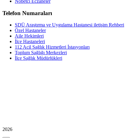
Nöbetçi Eczaneler
Telefon Numaraları
SDÜ Araştırma ve Uygulama Hastanesi iletişim Rehberi
Özel Hastaneler
Aile Hekimleri
İlçe Hastaneleri
112 Acil Sağlık Hizmetleri İstasyonları
Toplum Sağlığı Merkezleri
İlçe Sağlık Müdürlükleri
2026