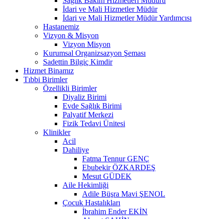
Sağlık Bakım Hizmetleri Müdürü
İdari ve Mali Hizmetler Müdür
İdari ve Mali Hizmetler Müdür Yardımcısı
Hastanemiz
Vizyon & Misyon
Vizyon Misyon
Kurumsal Organizsazyon Şeması
Sadettin Bilgiç Kimdir
Hizmet Binamız
Tıbbi Birimler
Özellikli Birimler
Diyaliz Birimi
Evde Sağlık Birimi
Palyatif Merkezi
Fizik Tedavi Ünitesi
Klinikler
Acil
Dahiliye
Fatma Tennur GENÇ
Ebubekir ÖZKARDEŞ
Mesut GÜDEK
Aile Hekimliği
Adile Büşra Mavi ŞENOL
Çocuk Hastalıkları
İbrahim Ender EKİN