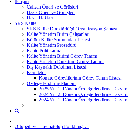
İletişim
Çalışan Öneri ve Görüşleri
Hasta Öneri ve Görüşleri
Hasta Hakları
SKS Kalite
SKS Kalite Direktörlüğü Organizasyon Şeması
Kalite Yönetim Birim Çalışanları
Bölüm Kalite Sorumluları Listesi
Kalite Yönetim Prosedürü
Kalite Politikamız
Kalite Yönetim Birimi Görev Tanımı
Kalite Yönetim Direktörü Görev Tanımı
Dış Kaynaklı Doküman Listesi
Komiteler
Komite Görevlilerinin Görev Tanım Listesi
Özdeğerlendirme Planları
2025 Yılı 1. Dönem Özdeğerlendirme Takvimi
2024 Yılı 2. Dönem Özdeğerlendirme Takvimi
2024 Yılı 1. Dönem Özdeğerlendirme Takvimi
Ortopedi ve Travmatoloji Polikliniği ...