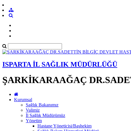
ISPARTA İL SAĞLIK MÜDÜRLÜĞÜ
ŞARKİKARAAĞAÇ DR.SADET
Kurumsal
Sağlık Bakanımız
Valimiz
İl Sağlık Müdürümüz
Yönetim
Hastane Yöneticisi/Başhekim