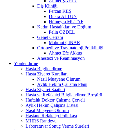
Ahmet ŞAHİN
Diş Kliniği
Ferzan KEŞ
Dilara ALTUN
Hümeyra MUTAF
Kadın Hastalıkları ve Doğum
Pelin ÖZDEL
Genel Cerrahi
Mahmut ÇINAR
Ortopedi ve Travmatoloji Polikliniği
Ahmet Efe Akkuş
Anestezi ve Reanimasyon
Yönlendirme
Hasta Bilgilendirme
Hasta Ziyaret Kuralları
Nasıl Muayene Olurum
Aylık Hekim Çalışma Planı
Hasta Ziyaret Saatleri
Hasta ve Refakatçi Bilgilendirme Broşürü
Haftalık Doktor Çalışma Çetveli
Aylık Hekim Çalışma Listesi
Nasıl Muayene Olurum
Hastane Refakatçı Politikası
MHRS Randevu
Laboratuvar Sonuç Verme Süreleri