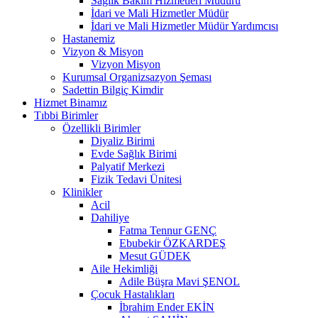
Sağlık Bakım Hizmetleri Müdürü
İdari ve Mali Hizmetler Müdür
İdari ve Mali Hizmetler Müdür Yardımcısı
Hastanemiz
Vizyon & Misyon
Vizyon Misyon
Kurumsal Organizsazyon Şeması
Sadettin Bilgiç Kimdir
Hizmet Binamız
Tıbbi Birimler
Özellikli Birimler
Diyaliz Birimi
Evde Sağlık Birimi
Palyatif Merkezi
Fizik Tedavi Ünitesi
Klinikler
Acil
Dahiliye
Fatma Tennur GENÇ
Ebubekir ÖZKARDEŞ
Mesut GÜDEK
Aile Hekimliği
Adile Büşra Mavi ŞENOL
Çocuk Hastalıkları
İbrahim Ender EKİN