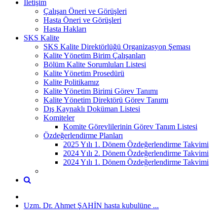
İletişim
Çalışan Öneri ve Görüşleri
Hasta Öneri ve Görüşleri
Hasta Hakları
SKS Kalite
SKS Kalite Direktörlüğü Organizasyon Şeması
Kalite Yönetim Birim Çalışanları
Bölüm Kalite Sorumluları Listesi
Kalite Yönetim Prosedürü
Kalite Politikamız
Kalite Yönetim Birimi Görev Tanımı
Kalite Yönetim Direktörü Görev Tanımı
Dış Kaynaklı Doküman Listesi
Komiteler
Komite Görevlilerinin Görev Tanım Listesi
Özdeğerlendirme Planları
2025 Yılı 1. Dönem Özdeğerlendirme Takvimi
2024 Yılı 2. Dönem Özdeğerlendirme Takvimi
2024 Yılı 1. Dönem Özdeğerlendirme Takvimi
Uzm. Dr. Ahmet ŞAHİN hasta kubulüne ...