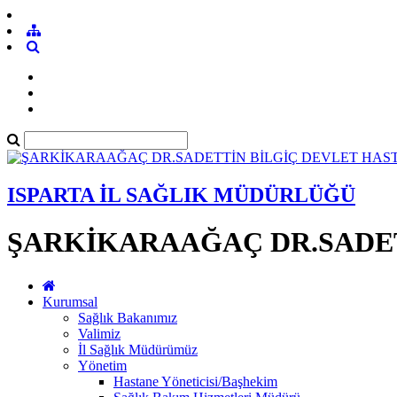
ISPARTA İL SAĞLIK MÜDÜRLÜĞÜ
ŞARKİKARAAĞAÇ DR.SADET
Kurumsal
Sağlık Bakanımız
Valimiz
İl Sağlık Müdürümüz
Yönetim
Hastane Yöneticisi/Başhekim