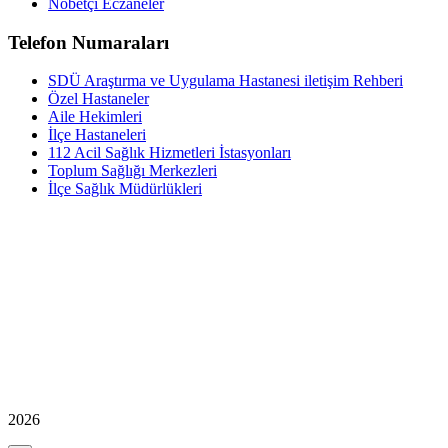
Nöbetçi Eczaneler
Telefon Numaraları
SDÜ Araştırma ve Uygulama Hastanesi iletişim Rehberi
Özel Hastaneler
Aile Hekimleri
İlçe Hastaneleri
112 Acil Sağlık Hizmetleri İstasyonları
Toplum Sağlığı Merkezleri
İlçe Sağlık Müdürlükleri
2026