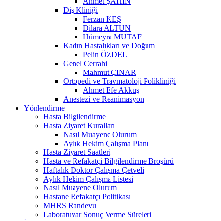
Ahmet ŞAHİN
Diş Kliniği
Ferzan KEŞ
Dilara ALTUN
Hümeyra MUTAF
Kadın Hastalıkları ve Doğum
Pelin ÖZDEL
Genel Cerrahi
Mahmut ÇINAR
Ortopedi ve Travmatoloji Polikliniği
Ahmet Efe Akkuş
Anestezi ve Reanimasyon
Yönlendirme
Hasta Bilgilendirme
Hasta Ziyaret Kuralları
Nasıl Muayene Olurum
Aylık Hekim Çalışma Planı
Hasta Ziyaret Saatleri
Hasta ve Refakatçi Bilgilendirme Broşürü
Haftalık Doktor Çalışma Çetveli
Aylık Hekim Çalışma Listesi
Nasıl Muayene Olurum
Hastane Refakatçı Politikası
MHRS Randevu
Laboratuvar Sonuç Verme Süreleri